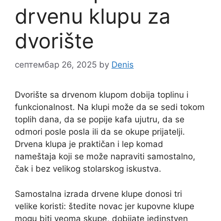
drvenu klupu za
dvorište
септембар 26, 2025
by
Denis
Dvorište sa drvenom klupom dobija toplinu i
funkcionalnost. Na klupi može da se sedi tokom
toplih dana, da se popije kafa ujutru, da se
odmori posle posla ili da se okupe prijatelji.
Drvena klupa je praktičan i lep komad
nameštaja koji se može napraviti samostalno,
čak i bez velikog stolarskog iskustva.
Samostalna izrada drvene klupe donosi tri
velike koristi: štedite novac jer kupovne klupe
mogu biti veoma skupe, dobijate jedinstven