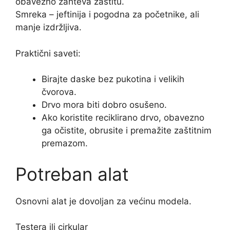
obavezno zahteva zaštitu.
Smreka – jeftinija i pogodna za početnike, ali
manje izdržljiva.
Praktični saveti:
Birajte daske bez pukotina i velikih
čvorova.
Drvo mora biti dobro osušeno.
Ako koristite reciklirano drvo, obavezno
ga očistite, obrusite i premažite zaštitnim
premazom.
Potreban alat
Osnovni alat je dovoljan za većinu modela.
Testera ili cirkular