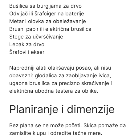
Bušilica sa burgijama za drvo
Odvijač ili šrafciger na baterije
Metar i olovka za obeležavanje
Brusni papir ili električna brusilica
Stege za učvršćivanje
Lepak za drvo
Šrafovi i ekseri
Napredniji alati olakšavaju posao, ali nisu
obavezni: glodalica za zaobljavanje ivica,
ugaona brusilica za precizno skraćivanje i
električna ubodna testera za oblike.
Planiranje i dimenzije
Bez plana se ne može početi. Skica pomaže da
zamislite klupu i odredite tačne mere.