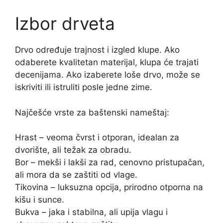
Izbor drveta
Drvo određuje trajnost i izgled klupe. Ako
odaberete kvalitetan materijal, klupa će trajati
decenijama. Ako izaberete loše drvo, može se
iskriviti ili istruliti posle jedne zime.
Najčešće vrste za baštenski nameštaj:
Hrast – veoma čvrst i otporan, idealan za
dvorište, ali težak za obradu.
Bor – mekši i lakši za rad, cenovno pristupačan,
ali mora da se zaštiti od vlage.
Tikovina – luksuzna opcija, prirodno otporna na
kišu i sunce.
Bukva – jaka i stabilna, ali upija vlagu i