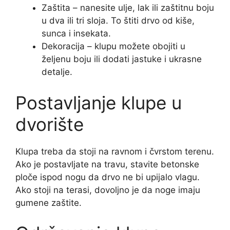
Zaštita – nanesite ulje, lak ili zaštitnu boju
u dva ili tri sloja. To štiti drvo od kiše,
sunca i insekata.
Dekoracija – klupu možete obojiti u
željenu boju ili dodati jastuke i ukrasne
detalje.
Postavljanje klupe u
dvorište
Klupa treba da stoji na ravnom i čvrstom terenu.
Ako je postavljate na travu, stavite betonske
ploče ispod nogu da drvo ne bi upijalo vlagu.
Ako stoji na terasi, dovoljno je da noge imaju
gumene zaštite.