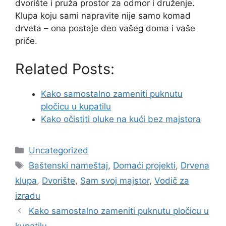
dvorište i pruža prostor za odmor i druženje.
Klupa koju sami napravite nije samo komad
drveta – ona postaje deo vašeg doma i vaše
priče.
Related Posts:
Kako samostalno zameniti puknutu
pločicu u kupatilu
Kako očistiti oluke na kući bez majstora
Categories
Uncategorized
Tags
Baštenski nameštaj
,
Domaći projekti
,
Drvena
klupa
,
Dvorište
,
Sam svoj majstor
,
Vodič za
izradu
Kako samostalno zameniti puknutu pločicu u
kupatilu