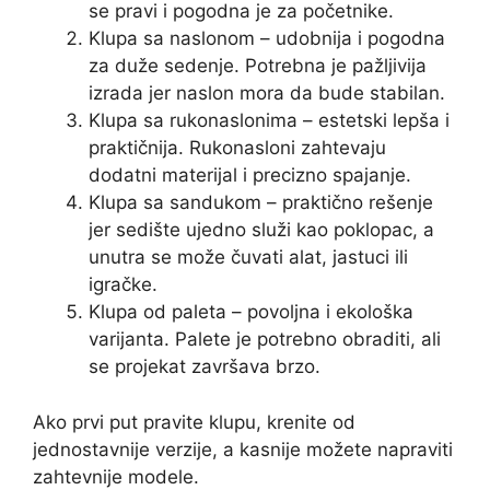
se pravi i pogodna je za početnike.
Klupa sa naslonom – udobnija i pogodna
za duže sedenje. Potrebna je pažljivija
izrada jer naslon mora da bude stabilan.
Klupa sa rukonaslonima – estetski lepša i
praktičnija. Rukonasloni zahtevaju
dodatni materijal i precizno spajanje.
Klupa sa sandukom – praktično rešenje
jer sedište ujedno služi kao poklopac, a
unutra se može čuvati alat, jastuci ili
igračke.
Klupa od paleta – povoljna i ekološka
varijanta. Palete je potrebno obraditi, ali
se projekat završava brzo.
Ako prvi put pravite klupu, krenite od
jednostavnije verzije, a kasnije možete napraviti
zahtevnije modele.